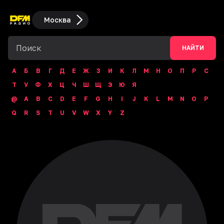
Москва
НАЙТИ
А
Б
В
Г
Д
Е
Ж
З
И
К
Л
М
Н
О
П
Р
С
Т
У
Ф
Х
Ц
Ч
Ш
Щ
Э
Ю
Я
@
A
B
C
D
E
F
G
H
I
J
K
L
M
N
O
P
Q
R
S
T
U
V
W
X
Y
Z