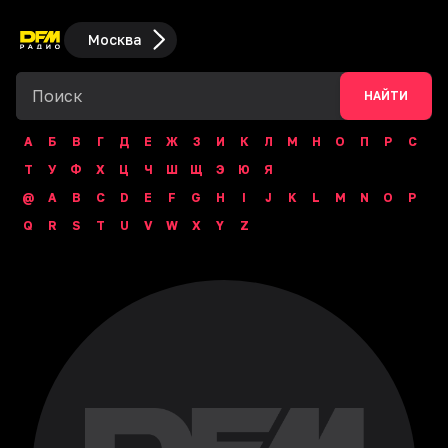
Москва
НАЙТИ
А
Б
В
Г
Д
Е
Ж
З
И
К
Л
М
Н
О
П
Р
С
Т
У
Ф
Х
Ц
Ч
Ш
Щ
Э
Ю
Я
@
A
B
C
D
E
F
G
H
I
J
K
L
M
N
O
P
Q
R
S
T
U
V
W
X
Y
Z