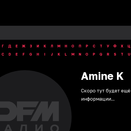
Г
Д
Е
Ж
З
И
К
Л
М
Н
О
П
Р
С
Т
У
Ф
Х
Ц
C
D
E
F
G
H
I
J
K
L
M
N
O
P
Q
R
S
T
U
Amine
K
Скоро тут будет ещё
информации...