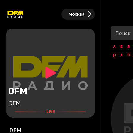
Москва
А
Б
В
@
A
B
DFM
DFM
LIVE
DFM