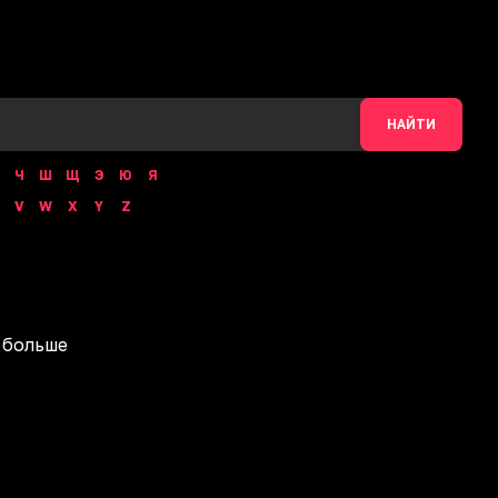
НАЙТИ
Ч
Ш
Щ
Э
Ю
Я
V
W
X
Y
Z
 больше