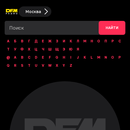
Москва
НАЙТИ
А
Б
В
Г
Д
Е
Ж
З
И
К
Л
М
Н
О
П
Р
С
Т
У
Ф
Х
Ц
Ч
Ш
Щ
Э
Ю
Я
@
A
B
C
D
E
F
G
H
I
J
K
L
M
N
O
P
Q
R
S
T
U
V
W
X
Y
Z