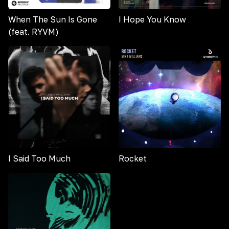
When The Sun Is Gone
I Hope You Know
(feat. RYVM)
I Said Too Much
Rocket