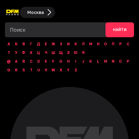
Москва
НАЙТИ
А
Б
В
Г
Д
Е
Ж
З
И
К
Л
М
Н
О
П
Р
С
Т
У
Ф
Х
Ц
Ч
Ш
Щ
Э
Ю
Я
@
A
B
C
D
E
F
G
H
I
J
K
L
M
N
O
P
Q
R
S
T
U
V
W
X
Y
Z