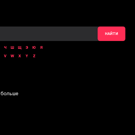
НАЙТИ
Ч
Ш
Щ
Э
Ю
Я
V
W
X
Y
Z
 больше