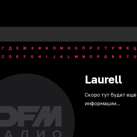
Г
Д
Е
Ж
З
И
К
Л
М
Н
О
П
Р
С
Т
У
Ф
Х
Ц
C
D
E
F
G
H
I
J
K
L
M
N
O
P
Q
R
S
T
U
Laurell
Скоро тут будет ещё
информации...