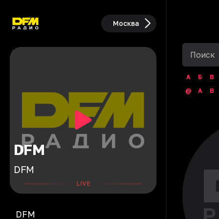
Москва
А
Б
В
@
A
B
DFM
DFM
LIVE
DFM