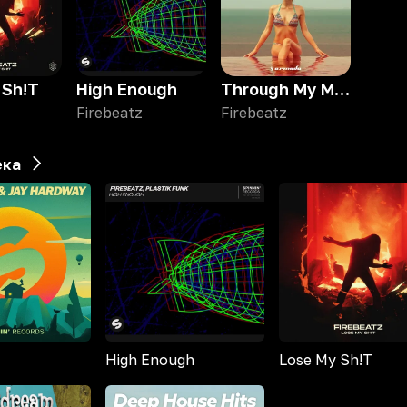
 Sh!T
High Enough
Through My Mind
Firebeatz
Firebeatz
ека
High Enough
Lose My Sh!T