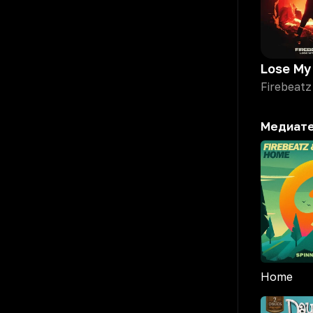
Lose My
Firebeatz
Медиат
Home