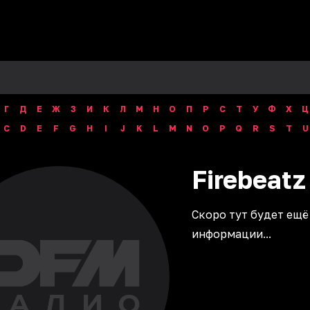
Г
Д
Е
Ж
З
И
К
Л
М
Н
О
П
Р
С
Т
У
Ф
Х
Ц
C
D
E
F
G
H
I
J
K
L
M
N
O
P
Q
R
S
T
U
Firebeatz
Скоро тут будет ещё
информации...