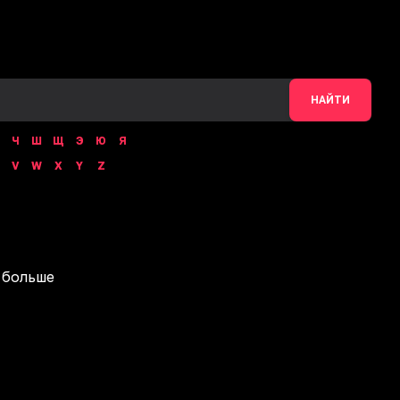
НАЙТИ
Ч
Ш
Щ
Э
Ю
Я
V
W
X
Y
Z
 больше