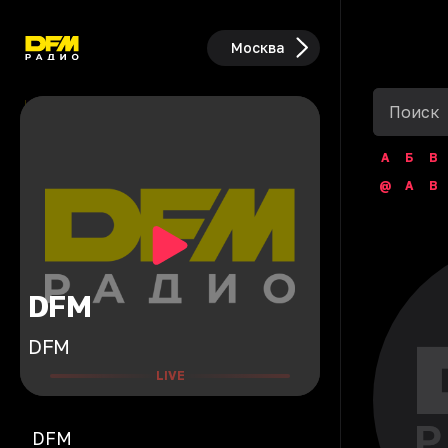
Москва
А
Б
В
@
A
B
DFM
DFM
LIVE
DFM