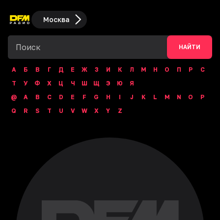
Москва
НАЙТИ
А
Б
В
Г
Д
Е
Ж
З
И
К
Л
М
Н
О
П
Р
С
Т
У
Ф
Х
Ц
Ч
Ш
Щ
Э
Ю
Я
@
A
B
C
D
E
F
G
H
I
J
K
L
M
N
O
P
Q
R
S
T
U
V
W
X
Y
Z