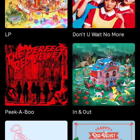
LP
Don't U Wait No More
Peek-A-Boo
In & Out