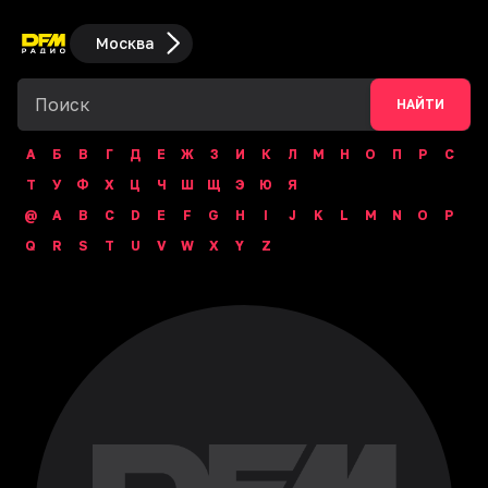
Москва
НАЙТИ
А
Б
В
Г
Д
Е
Ж
З
И
К
Л
М
Н
О
П
Р
С
Т
У
Ф
Х
Ц
Ч
Ш
Щ
Э
Ю
Я
@
A
B
C
D
E
F
G
H
I
J
K
L
M
N
O
P
Q
R
S
T
U
V
W
X
Y
Z