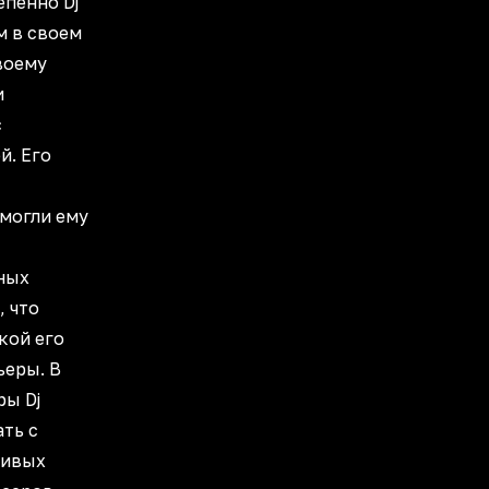
пенно Dj
м в своем
воему
и
с
й. Его
могли ему
ных
, что
кой его
еры. В
ры Dj
ать с
ливых