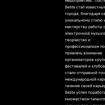
мероприятиях. Посте
Belite стал известны
городе, благодаря с
уникальному стилю 
мастерству работы 
электронной музыко
творчество и
профессионализм по
привлечь внимание
организаторов круп
фестивалей и клубов
стало отправной точ
международной карь
течение своей карье
Belite успел поработ
множеством талант