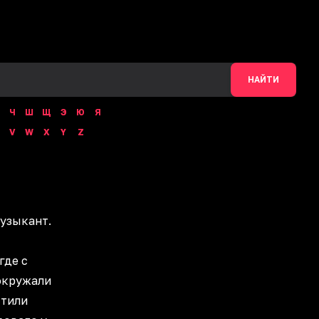
НАЙТИ
Ч
Ш
Щ
Э
Ю
Я
V
W
X
Y
Z
музыкант.
где с
окружали
стили