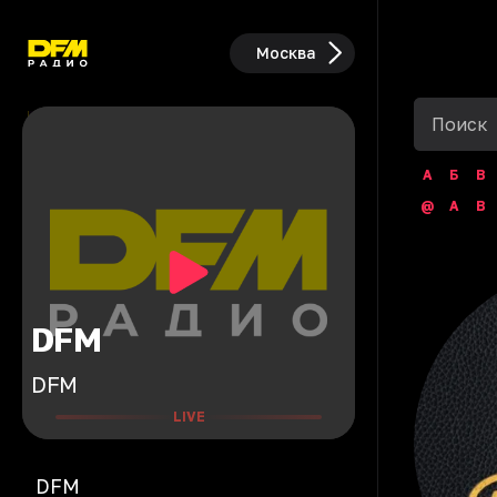
Москва
А
Б
В
@
A
B
DFM
DFM
LIVE
DFM