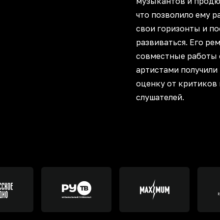
музыкантов и продю
что позволило ему р
свои горизонты и п
развиваться. Его ре
совместные работы 
артистами получили
оценку от критиков 
слушателей.