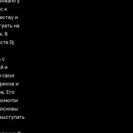
ровало у
с к
еству и
грать на
. В
сте Dj
 с
й и
л свои
реков и
в. Его
помогли
 основы
 выступать