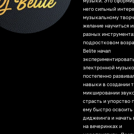
музыки. Это сформи
него сильный интере
музыкальному творч
желание научиться и
разных инструментах
подростковом возра
Belite начал
экспериментировать
электронной музыко
постепенно развива
навыки в создании т
микшировании звуко
страсть и упорство 
ему быстро освоить
диджеинга и начать
на вечеринках и