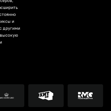
серов,
асширить
остоянно
миксы и
с другими
 высокую
и