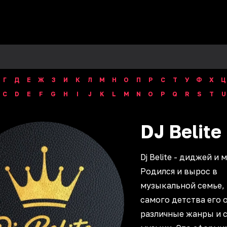
Г
Д
Е
Ж
З
И
К
Л
М
Н
О
П
Р
С
Т
У
Ф
Х
Ц
C
D
E
F
G
H
I
J
K
L
M
N
O
P
Q
R
S
T
U
DJ
Belite
Dj Belite - диджей и 
Родился и вырос в
музыкальной семье, 
самого детства его 
различные жанры и 