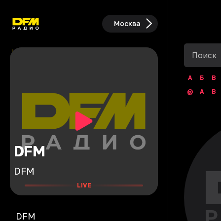
Москва
А
Б
В
@
A
B
DFM
DFM
LIVE
DFM