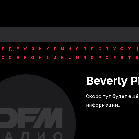
Г
Д
Е
Ж
З
И
К
Л
М
Н
О
П
Р
С
Т
У
Ф
Х
Ц
C
D
E
F
G
H
I
J
K
L
M
N
O
P
Q
R
S
T
U
Beverly
P
Скоро тут будет ещё
информации...