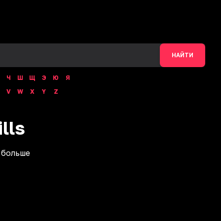
НАЙТИ
Ч
Ш
Щ
Э
Ю
Я
V
W
X
Y
Z
ills
 больше