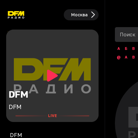
Москва
А
Б
В
@
A
B
DFM
DFM
LIVE
DFM