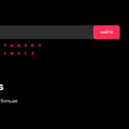
НАЙТИ
Ч
Ш
Щ
Э
Ю
Я
V
W
X
Y
Z
s
 больше