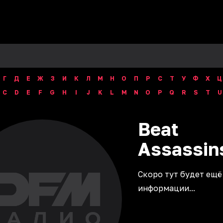
Г
Д
Е
Ж
З
И
К
Л
М
Н
О
П
Р
С
Т
У
Ф
Х
Ц
C
D
E
F
G
H
I
J
K
L
M
N
O
P
Q
R
S
T
U
Beat
Assassin
Скоро тут будет ещё
информации...