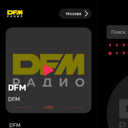
Москва
А
Б
В
@
A
B
DFM
DFM
LIVE
DFM