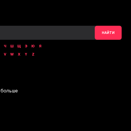
НАЙТИ
Ч
Ш
Щ
Э
Ю
Я
V
W
X
Y
Z
 больше