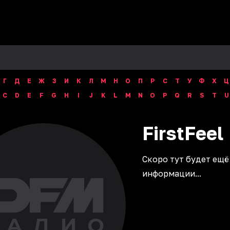
Г
Д
Е
Ж
З
И
К
Л
М
Н
О
П
Р
С
Т
У
Ф
Х
Ц
C
D
E
F
G
H
I
J
K
L
M
N
O
P
Q
R
S
T
U
FirstFeel
Скоро тут будет ещё
информации...