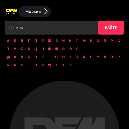
Москва
НАЙТИ
А
Б
В
Г
Д
Е
Ж
З
И
К
Л
М
Н
О
П
Р
С
Т
У
Ф
Х
Ц
Ч
Ш
Щ
Э
Ю
Я
@
A
B
C
D
E
F
G
H
I
J
K
L
M
N
O
P
Q
R
S
T
U
V
W
X
Y
Z