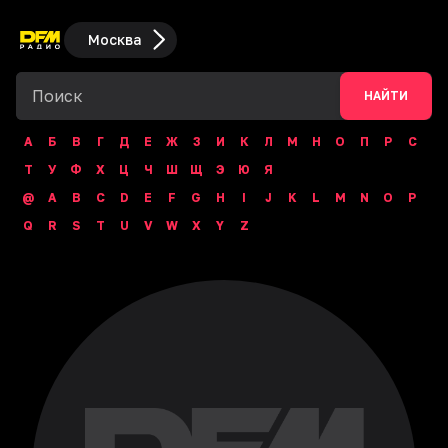
Москва
НАЙТИ
А
Б
В
Г
Д
Е
Ж
З
И
К
Л
М
Н
О
П
Р
С
Т
У
Ф
Х
Ц
Ч
Ш
Щ
Э
Ю
Я
@
A
B
C
D
E
F
G
H
I
J
K
L
M
N
O
P
Q
R
S
T
U
V
W
X
Y
Z