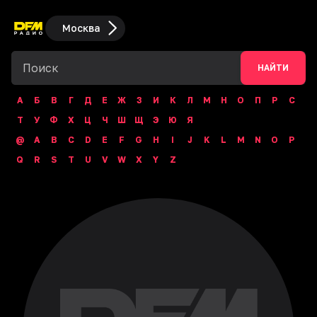
Москва
НАЙТИ
А
Б
В
Г
Д
Е
Ж
З
И
К
Л
М
Н
О
П
Р
С
Т
У
Ф
Х
Ц
Ч
Ш
Щ
Э
Ю
Я
@
A
B
C
D
E
F
G
H
I
J
K
L
M
N
O
P
Q
R
S
T
U
V
W
X
Y
Z