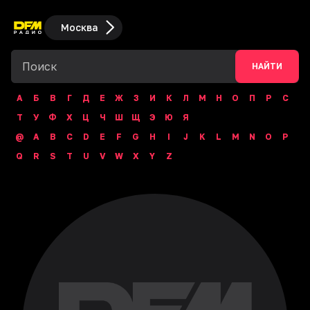
Москва
НАЙТИ
А
Б
В
Г
Д
Е
Ж
З
И
К
Л
М
Н
О
П
Р
С
Т
У
Ф
Х
Ц
Ч
Ш
Щ
Э
Ю
Я
@
A
B
C
D
E
F
G
H
I
J
K
L
M
N
O
P
Q
R
S
T
U
V
W
X
Y
Z