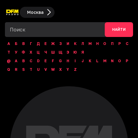
Москва
НАЙТИ
А
Б
В
Г
Д
Е
Ж
З
И
К
Л
М
Н
О
П
Р
С
Т
У
Ф
Х
Ц
Ч
Ш
Щ
Э
Ю
Я
@
A
B
C
D
E
F
G
H
I
J
K
L
M
N
O
P
Q
R
S
T
U
V
W
X
Y
Z