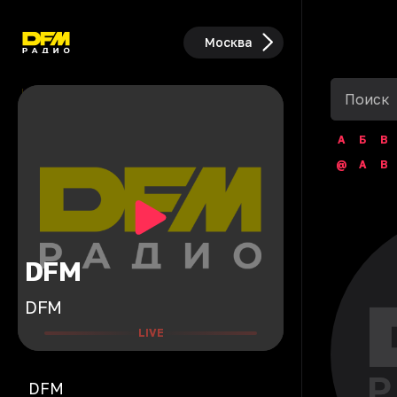
Москва
А
Б
В
@
A
B
DFM
DFM
LIVE
DFM