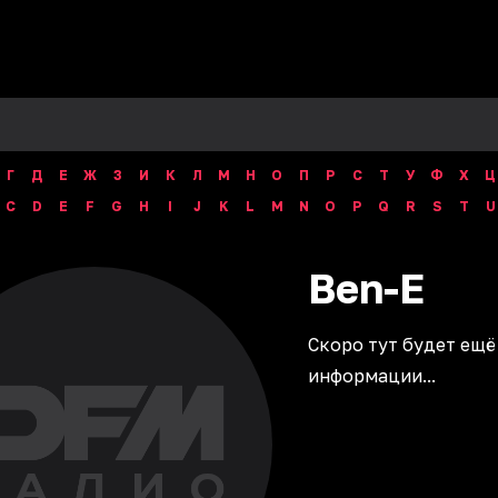
Г
Д
Е
Ж
З
И
К
Л
М
Н
О
П
Р
С
Т
У
Ф
Х
Ц
C
D
E
F
G
H
I
J
K
L
M
N
O
P
Q
R
S
T
U
Ben-E
Скоро тут будет ещё
информации...