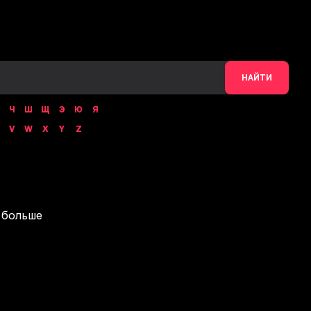
НАЙТИ
Ч
Ш
Щ
Э
Ю
Я
V
W
X
Y
Z
 больше