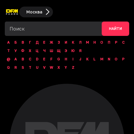
Москва
НАЙТИ
А
Б
В
Г
Д
Е
Ж
З
И
К
Л
М
Н
О
П
Р
С
Т
У
Ф
Х
Ц
Ч
Ш
Щ
Э
Ю
Я
@
A
B
C
D
E
F
G
H
I
J
K
L
M
N
O
P
Q
R
S
T
U
V
W
X
Y
Z