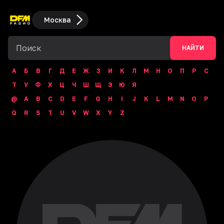
Москва
НАЙТИ
А
Б
В
Г
Д
Е
Ж
З
И
К
Л
М
Н
О
П
Р
С
Т
У
Ф
Х
Ц
Ч
Ш
Щ
Э
Ю
Я
@
A
B
C
D
E
F
G
H
I
J
K
L
M
N
O
P
Q
R
S
T
U
V
W
X
Y
Z