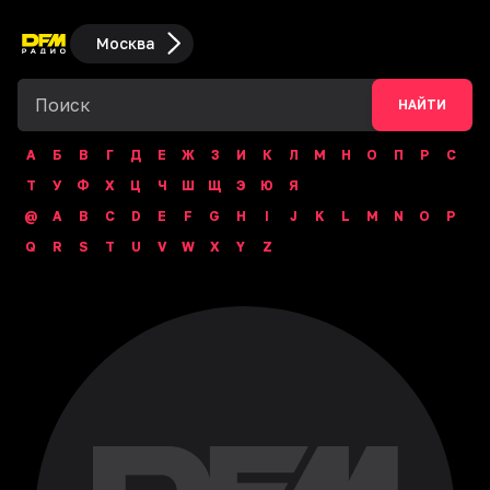
Москва
НАЙТИ
А
Б
В
Г
Д
Е
Ж
З
И
К
Л
М
Н
О
П
Р
С
Т
У
Ф
Х
Ц
Ч
Ш
Щ
Э
Ю
Я
@
A
B
C
D
E
F
G
H
I
J
K
L
M
N
O
P
Q
R
S
T
U
V
W
X
Y
Z