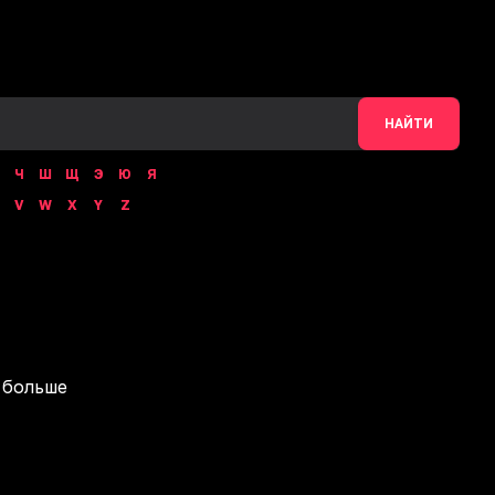
НАЙТИ
Ч
Ш
Щ
Э
Ю
Я
V
W
X
Y
Z
 больше