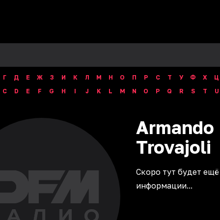
Г
Д
Е
Ж
З
И
К
Л
М
Н
О
П
Р
С
Т
У
Ф
Х
Ц
C
D
E
F
G
H
I
J
K
L
M
N
O
P
Q
R
S
T
U
Armando
Trovajoli
Скоро тут будет ещё
информации...