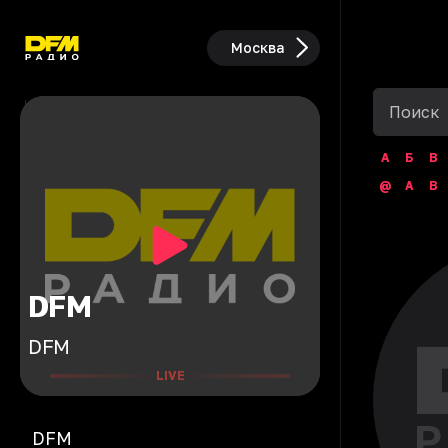
Москва
А
Б
В
@
A
B
DFM
DFM
LIVE
DFM