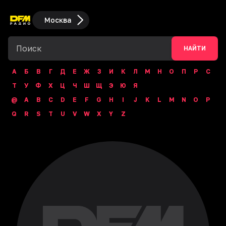
Москва
НАЙТИ
А
Б
В
Г
Д
Е
Ж
З
И
К
Л
М
Н
О
П
Р
С
Т
У
Ф
Х
Ц
Ч
Ш
Щ
Э
Ю
Я
@
A
B
C
D
E
F
G
H
I
J
K
L
M
N
O
P
Q
R
S
T
U
V
W
X
Y
Z