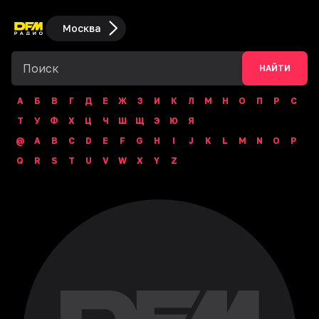
Москва
НАЙТИ
А
Б
В
Г
Д
Е
Ж
З
И
К
Л
М
Н
О
П
Р
С
Т
У
Ф
Х
Ц
Ч
Ш
Щ
Э
Ю
Я
@
A
B
C
D
E
F
G
H
I
J
K
L
M
N
O
P
Q
R
S
T
U
V
W
X
Y
Z