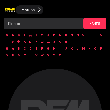
Москва
НАЙТИ
А
Б
В
Г
Д
Е
Ж
З
И
К
Л
М
Н
О
П
Р
С
Т
У
Ф
Х
Ц
Ч
Ш
Щ
Э
Ю
Я
@
A
B
C
D
E
F
G
H
I
J
K
L
M
N
O
P
Q
R
S
T
U
V
W
X
Y
Z