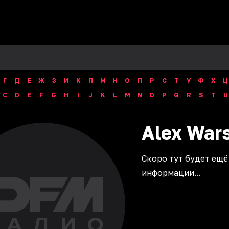
Г
Д
Е
Ж
З
И
К
Л
М
Н
О
П
Р
С
Т
У
Ф
Х
Ц
C
D
E
F
G
H
I
J
K
L
M
N
O
P
Q
R
S
T
U
Alex
War
Скоро тут будет ещё
информации...