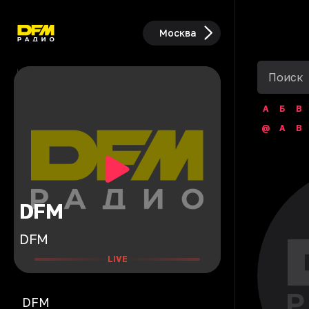
Москва
А
Б
В
@
A
B
DFM
DFM
LIVE
DFM