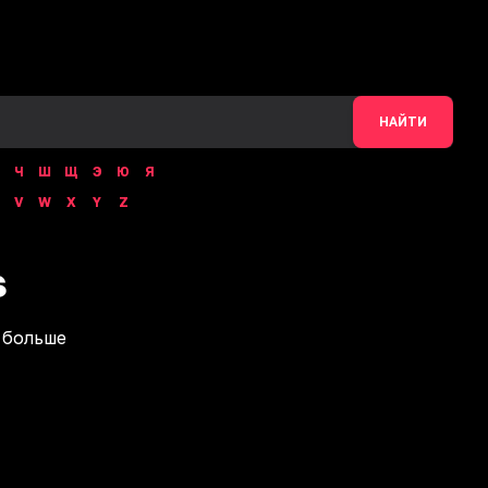
НАЙТИ
Ч
Ш
Щ
Э
Ю
Я
V
W
X
Y
Z
s
 больше