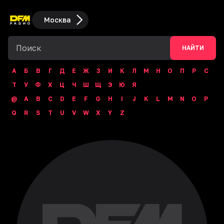
Москва
НАЙТИ
А
Б
В
Г
Д
Е
Ж
З
И
К
Л
М
Н
О
П
Р
С
Т
У
Ф
Х
Ц
Ч
Ш
Щ
Э
Ю
Я
@
A
B
C
D
E
F
G
H
I
J
K
L
M
N
O
P
Q
R
S
T
U
V
W
X
Y
Z