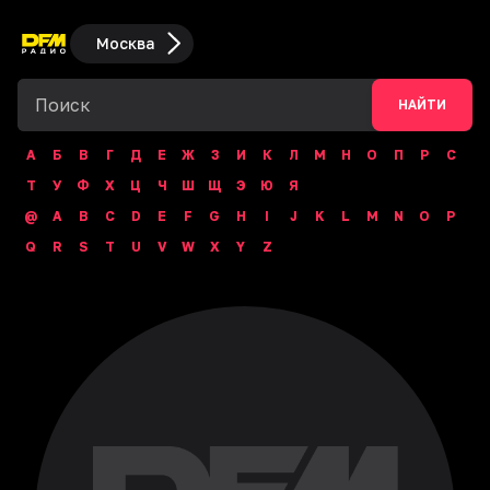
Москва
НАЙТИ
А
Б
В
Г
Д
Е
Ж
З
И
К
Л
М
Н
О
П
Р
С
Т
У
Ф
Х
Ц
Ч
Ш
Щ
Э
Ю
Я
@
A
B
C
D
E
F
G
H
I
J
K
L
M
N
O
P
Q
R
S
T
U
V
W
X
Y
Z