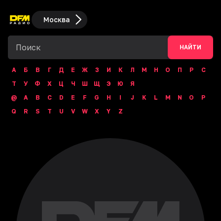
Москва
НАЙТИ
А
Б
В
Г
Д
Е
Ж
З
И
К
Л
М
Н
О
П
Р
С
Т
У
Ф
Х
Ц
Ч
Ш
Щ
Э
Ю
Я
@
A
B
C
D
E
F
G
H
I
J
K
L
M
N
O
P
Q
R
S
T
U
V
W
X
Y
Z