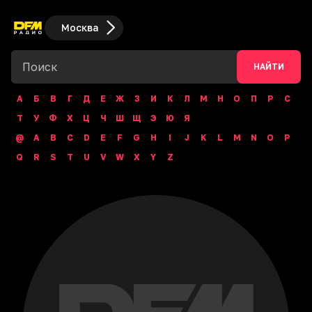
Москва
НАЙТИ
А
Б
В
Г
Д
Е
Ж
З
И
К
Л
М
Н
О
П
Р
С
Т
У
Ф
Х
Ц
Ч
Ш
Щ
Э
Ю
Я
@
A
B
C
D
E
F
G
H
I
J
K
L
M
N
O
P
Q
R
S
T
U
V
W
X
Y
Z