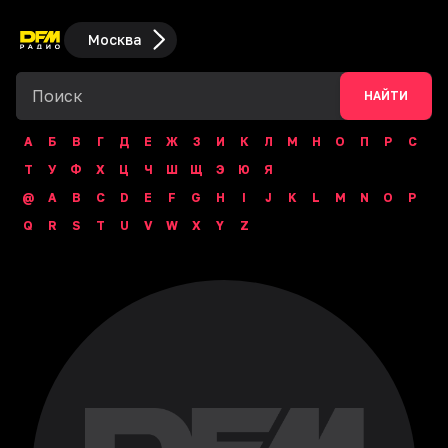
Москва
НАЙТИ
А
Б
В
Г
Д
Е
Ж
З
И
К
Л
М
Н
О
П
Р
С
Т
У
Ф
Х
Ц
Ч
Ш
Щ
Э
Ю
Я
@
A
B
C
D
E
F
G
H
I
J
K
L
M
N
O
P
Q
R
S
T
U
V
W
X
Y
Z