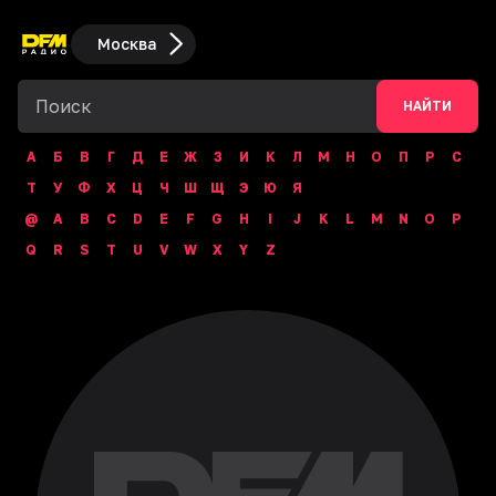
Москва
НАЙТИ
А
Б
В
Г
Д
Е
Ж
З
И
К
Л
М
Н
О
П
Р
С
Т
У
Ф
Х
Ц
Ч
Ш
Щ
Э
Ю
Я
@
A
B
C
D
E
F
G
H
I
J
K
L
M
N
O
P
Q
R
S
T
U
V
W
X
Y
Z