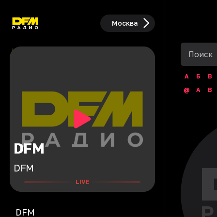
Москва
А
Б
В
@
A
B
DFM
DFM
LIVE
DFM