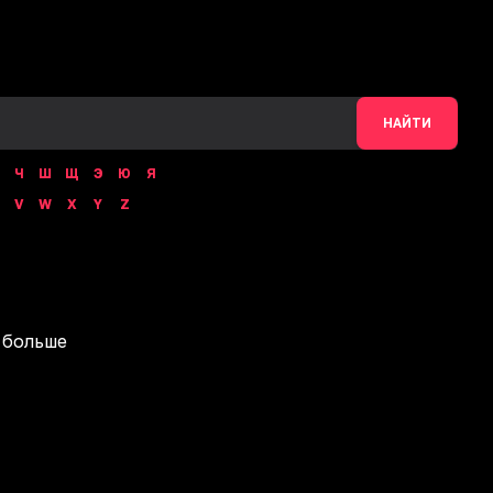
НАЙТИ
Ч
Ш
Щ
Э
Ю
Я
V
W
X
Y
Z
 больше