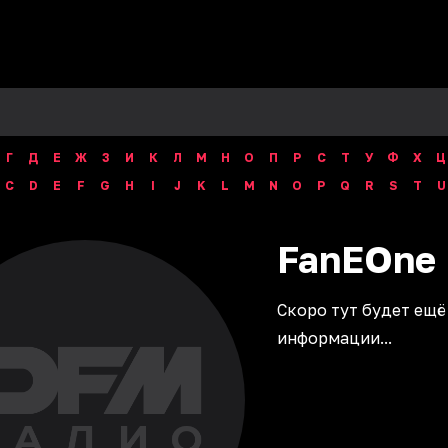
Г
Д
Е
Ж
З
И
К
Л
М
Н
О
П
Р
С
Т
У
Ф
Х
Ц
C
D
E
F
G
H
I
J
K
L
M
N
O
P
Q
R
S
T
U
FanEOne
Скоро тут будет ещё
информации...