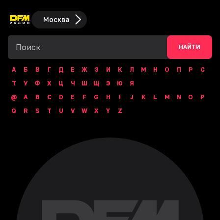
Москва
НАЙТИ
А
Б
В
Г
Д
Е
Ж
З
И
К
Л
М
Н
О
П
Р
С
Т
У
Ф
Х
Ц
Ч
Ш
Щ
Э
Ю
Я
@
A
B
C
D
E
F
G
H
I
J
K
L
M
N
O
P
Q
R
S
T
U
V
W
X
Y
Z