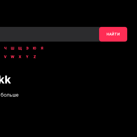
НАЙТИ
Ч
Ш
Щ
Э
Ю
Я
V
W
X
Y
Z
kk
 больше