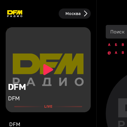
Москва
А
Б
В
@
A
B
DFM
DFM
LIVE
DFM