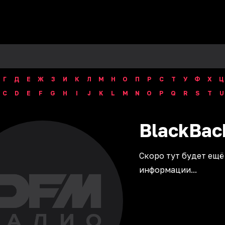
Г
Д
Е
Ж
З
И
К
Л
М
Н
О
П
Р
С
Т
У
Ф
Х
Ц
C
D
E
F
G
H
I
J
K
L
M
N
O
P
Q
R
S
T
U
BlackBac
Скоро тут будет ещё
информации...