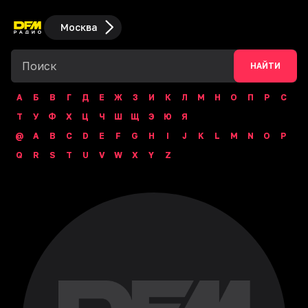
Москва
НАЙТИ
А
Б
В
Г
Д
Е
Ж
З
И
К
Л
М
Н
О
П
Р
С
Т
У
Ф
Х
Ц
Ч
Ш
Щ
Э
Ю
Я
@
A
B
C
D
E
F
G
H
I
J
K
L
M
N
O
P
Q
R
S
T
U
V
W
X
Y
Z