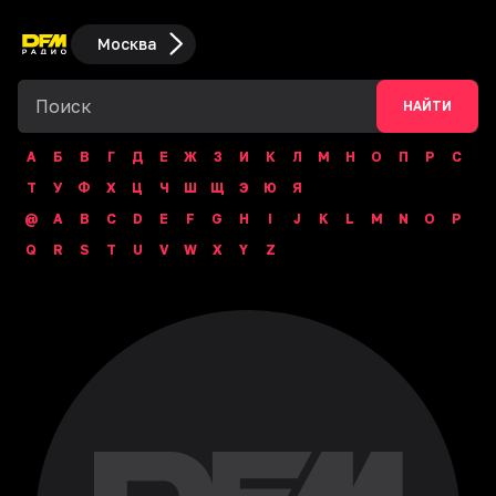
Москва
НАЙТИ
А
Б
В
Г
Д
Е
Ж
З
И
К
Л
М
Н
О
П
Р
С
Т
У
Ф
Х
Ц
Ч
Ш
Щ
Э
Ю
Я
@
A
B
C
D
E
F
G
H
I
J
K
L
M
N
O
P
Q
R
S
T
U
V
W
X
Y
Z