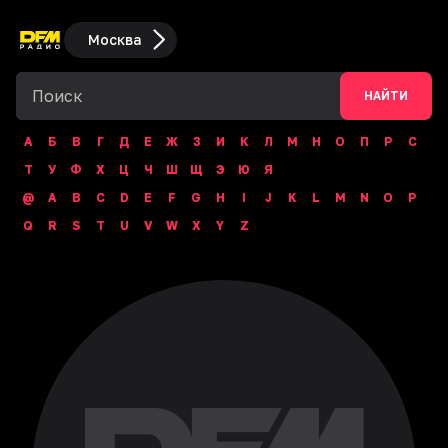
Москва
НАЙТИ
А
Б
В
Г
Д
Е
Ж
З
И
К
Л
М
Н
О
П
Р
С
Т
У
Ф
Х
Ц
Ч
Ш
Щ
Э
Ю
Я
@
A
B
C
D
E
F
G
H
I
J
K
L
M
N
O
P
Q
R
S
T
U
V
W
X
Y
Z