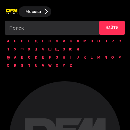
Москва
НАЙТИ
А
Б
В
Г
Д
Е
Ж
З
И
К
Л
М
Н
О
П
Р
С
Т
У
Ф
Х
Ц
Ч
Ш
Щ
Э
Ю
Я
@
A
B
C
D
E
F
G
H
I
J
K
L
M
N
O
P
Q
R
S
T
U
V
W
X
Y
Z