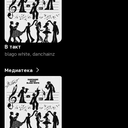
В такт
blago white, danchainz
Медиатека