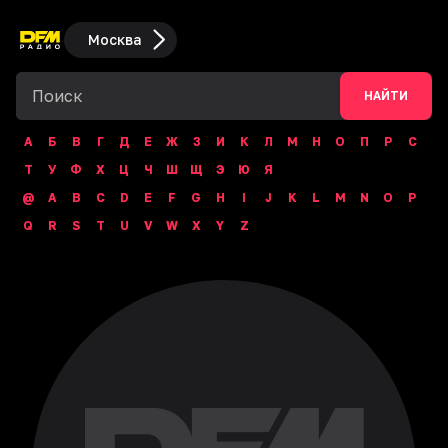
Москва
НАЙТИ
А
Б
В
Г
Д
Е
Ж
З
И
К
Л
М
Н
О
П
Р
С
Т
У
Ф
Х
Ц
Ч
Ш
Щ
Э
Ю
Я
@
A
B
C
D
E
F
G
H
I
J
K
L
M
N
O
P
Q
R
S
T
U
V
W
X
Y
Z