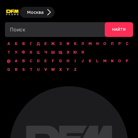
Москва
НАЙТИ
А
Б
В
Г
Д
Е
Ж
З
И
К
Л
М
Н
О
П
Р
С
Т
У
Ф
Х
Ц
Ч
Ш
Щ
Э
Ю
Я
@
A
B
C
D
E
F
G
H
I
J
K
L
M
N
O
P
Q
R
S
T
U
V
W
X
Y
Z