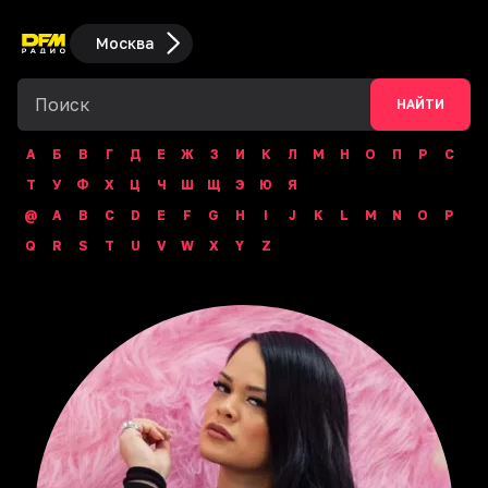
Москва
НАЙТИ
А
Б
В
Г
Д
Е
Ж
З
И
К
Л
М
Н
О
П
Р
С
Т
У
Ф
Х
Ц
Ч
Ш
Щ
Э
Ю
Я
@
A
B
C
D
E
F
G
H
I
J
K
L
M
N
O
P
Q
R
S
T
U
V
W
X
Y
Z