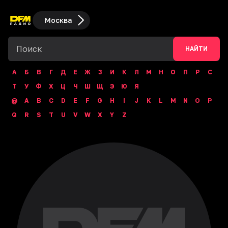
Москва
НАЙТИ
А
Б
В
Г
Д
Е
Ж
З
И
К
Л
М
Н
О
П
Р
С
Т
У
Ф
Х
Ц
Ч
Ш
Щ
Э
Ю
Я
@
A
B
C
D
E
F
G
H
I
J
K
L
M
N
O
P
Q
R
S
T
U
V
W
X
Y
Z