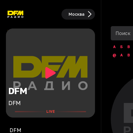
Москва
А
Б
В
@
A
B
DFM
DFM
LIVE
DFM