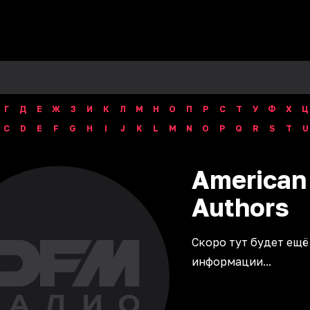
Г
Д
Е
Ж
З
И
К
Л
М
Н
О
П
Р
С
Т
У
Ф
Х
Ц
C
D
E
F
G
H
I
J
K
L
M
N
O
P
Q
R
S
T
U
American
Authors
Скоро тут будет ещё
информации...