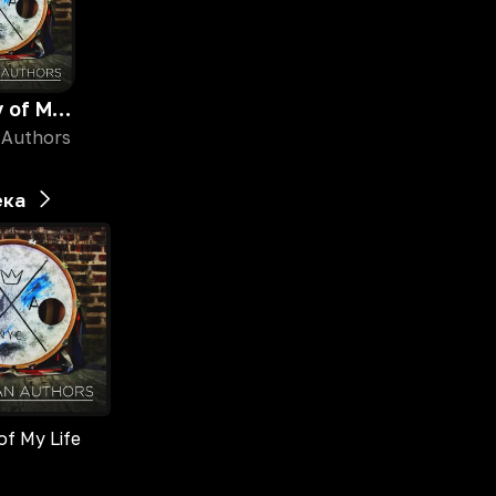
Best Day of My Life
 Authors
ека
of My Life