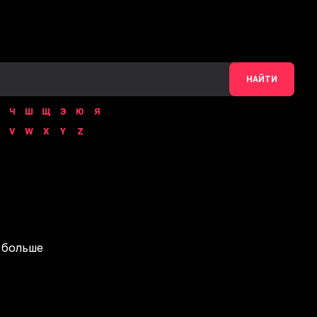
НАЙТИ
Ч
Ш
Щ
Э
Ю
Я
V
W
X
Y
Z
 больше