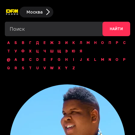
Москва
НАЙТИ
А
Б
В
Г
Д
Е
Ж
З
И
К
Л
М
Н
О
П
Р
С
Т
У
Ф
Х
Ц
Ч
Ш
Щ
Э
Ю
Я
@
A
B
C
D
E
F
G
H
I
J
K
L
M
N
O
P
Q
R
S
T
U
V
W
X
Y
Z