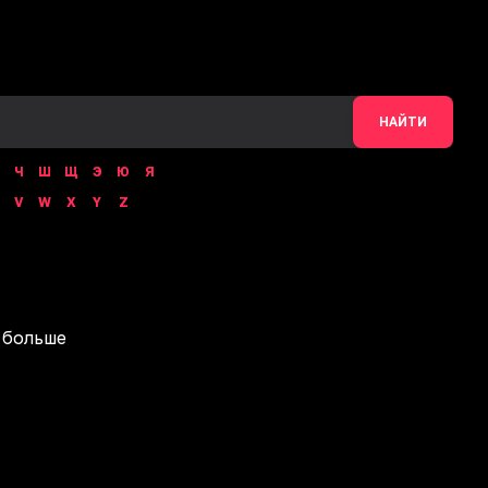
НАЙТИ
Ч
Ш
Щ
Э
Ю
Я
V
W
X
Y
Z
 больше