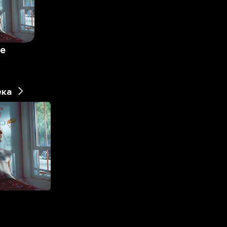
ne
ека