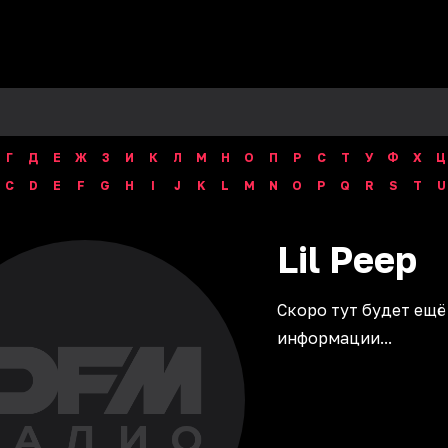
Г
Д
Е
Ж
З
И
К
Л
М
Н
О
П
Р
С
Т
У
Ф
Х
Ц
C
D
E
F
G
H
I
J
K
L
M
N
O
P
Q
R
S
T
U
Lil
Peep
Скоро тут будет ещё
информации...