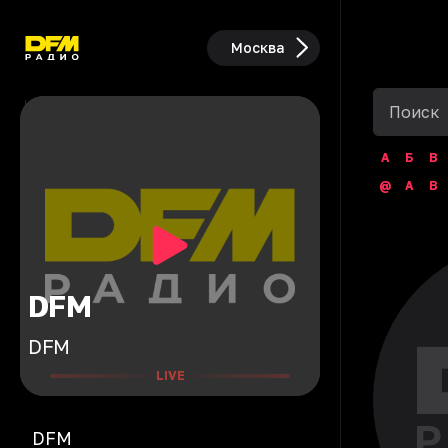
Москва
А
Б
В
@
A
B
DFM
DFM
LIVE
DFM