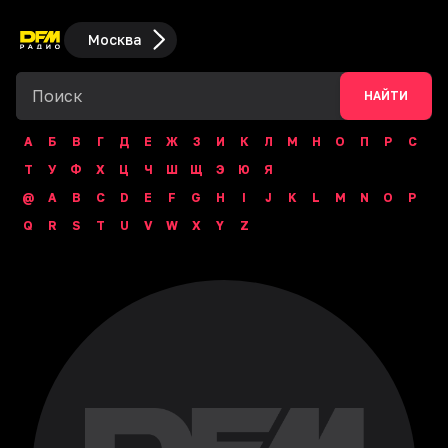
Москва
НАЙТИ
А
Б
В
Г
Д
Е
Ж
З
И
К
Л
М
Н
О
П
Р
С
Т
У
Ф
Х
Ц
Ч
Ш
Щ
Э
Ю
Я
@
A
B
C
D
E
F
G
H
I
J
K
L
M
N
O
P
Q
R
S
T
U
V
W
X
Y
Z