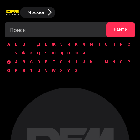
Москва
НАЙТИ
А
Б
В
Г
Д
Е
Ж
З
И
К
Л
М
Н
О
П
Р
С
Т
У
Ф
Х
Ц
Ч
Ш
Щ
Э
Ю
Я
@
A
B
C
D
E
F
G
H
I
J
K
L
M
N
O
P
Q
R
S
T
U
V
W
X
Y
Z