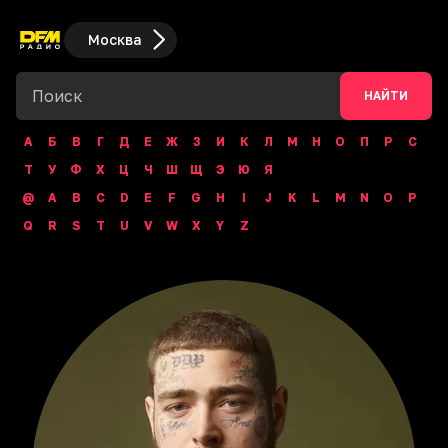
Москва
НАЙТИ
А
Б
В
Г
Д
Е
Ж
З
И
К
Л
М
Н
О
П
Р
С
Т
У
Ф
Х
Ц
Ч
Ш
Щ
Э
Ю
Я
@
A
B
C
D
E
F
G
H
I
J
K
L
M
N
O
P
Q
R
S
T
U
V
W
X
Y
Z